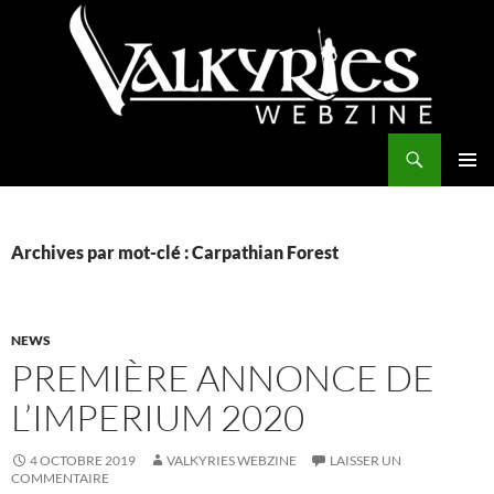
Aller
au
contenu
Recherche
Valkyries Webzine
MENU
PRINCI
Archives par mot-clé : Carpathian Forest
NEWS
PREMIÈRE ANNONCE DE
L’IMPERIUM 2020
4 OCTOBRE 2019
VALKYRIES WEBZINE
LAISSER UN
COMMENTAIRE