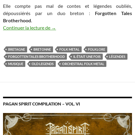
Elle compte pas mal de contes et légendes oubliés,
dépoussiérés par un duo breton :
Forgotten Tales
Brotherhood
.
Il était une fois, en Bretagne : Forgotte
Continuer la lecture de
→
BRETAGNE
BRETONNE
FOLK METAL
FOLKLORE
FORGOTTEN TALES BROTHERHOOD
IL ÉTAIT UNE FOIS
LÉGENDES
MUSIQUE
OLD LEGENDS
ORCHESTRAL FOLK METAL
PAGAN SPIRIT COMPILATION – VOL. VI