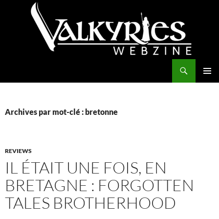
Aller
au
contenu
Recherche
Valkyries Webzine
MENU
PRINCI
Archives par mot-clé : bretonne
REVIEWS
IL ÉTAIT UNE FOIS, EN
BRETAGNE : FORGOTTEN
TALES BROTHERHOOD