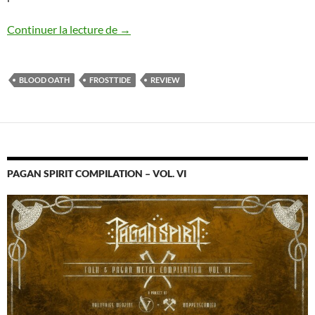
Frosttide – Blood Oath
Continuer la lecture de
→
BLOOD OATH
FROSTTIDE
REVIEW
PAGAN SPIRIT COMPILATION – VOL. VI