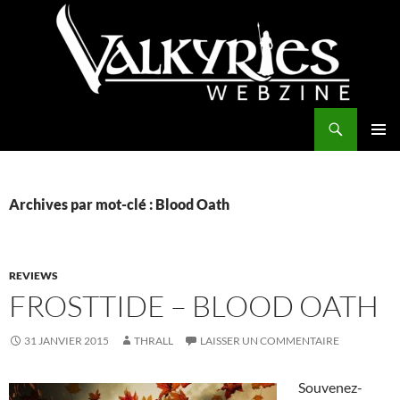
Aller
au
contenu
Recherche
Valkyries Webzine
MENU
PRINCI
Archives par mot-clé : Blood Oath
REVIEWS
FROSTTIDE – BLOOD OATH
31 JANVIER 2015
THRALL
LAISSER UN COMMENTAIRE
Souvenez-