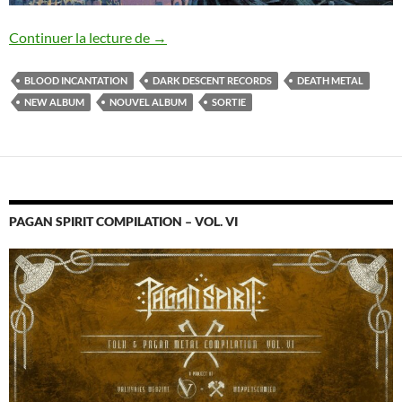
Sortie du nouvel album de Blood Incanta
Continuer la lecture de
→
BLOOD INCANTATION
DARK DESCENT RECORDS
DEATH METAL
NEW ALBUM
NOUVEL ALBUM
SORTIE
PAGAN SPIRIT COMPILATION – VOL. VI