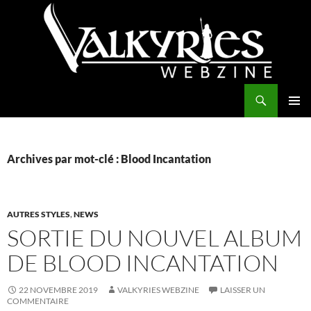
Aller
au
contenu
Recherche
Valkyries Webzine
MENU
PRINCI
Archives par mot-clé : Blood Incantation
AUTRES STYLES
,
NEWS
SORTIE DU NOUVEL ALBUM
DE BLOOD INCANTATION
22 NOVEMBRE 2019
VALKYRIES WEBZINE
LAISSER UN
COMMENTAIRE