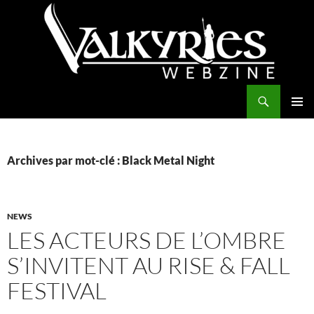
Aller
au
contenu
Recherche
Valkyries Webzine
MENU
PRINCI
Archives par mot-clé : Black Metal Night
NEWS
LES ACTEURS DE L’OMBRE
S’INVITENT AU RISE & FALL
FESTIVAL