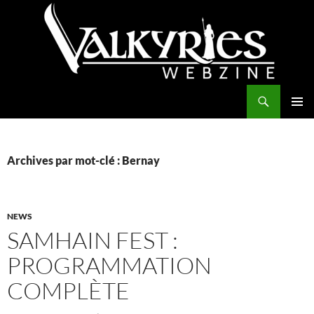
Aller
au
contenu
Recherche
Valkyries Webzine
MENU
PRINCI
Archives par mot-clé : Bernay
NEWS
SAMHAIN FEST :
PROGRAMMATION
COMPLÈTE