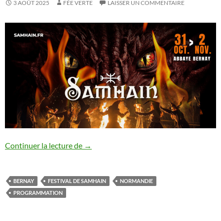
3 AOÛT 2025
FÉE VERTE
LAISSER UN COMMENTAIRE
Samhain Fest : programmation complète
Continuer la lecture de
→
BERNAY
FESTIVAL DE SAMHAIN
NORMANDIE
PROGRAMMATION