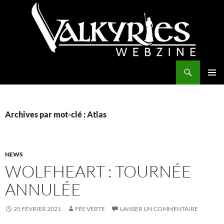
Aller
au
contenu
Recherche
Valkyries Webzine
MENU
PRINCI
Archives par mot-clé : Atlas
NEWS
WOLFHEART : TOURNÉE
ANNULÉE
25 FÉVRIER 2021
FÉE VERTE
LAISSER UN COMMENTAIRE