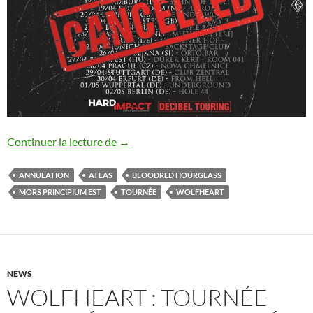
Wolfheart : tournée annulée
Continuer la lecture de
→
ANNULATION
ATLAS
BLOODRED HOURGLASS
MORS PRINCIPIUM EST
TOURNÉE
WOLFHEART
NEWS
WOLFHEART : TOURNÉE