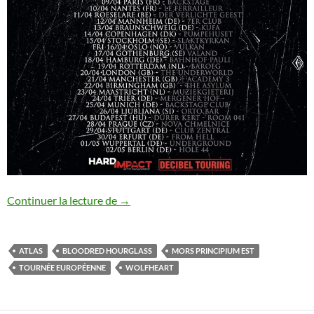
Wolfheart : tournée européenne annonc
Continuer la lecture de
→
ATLAS
BLOODRED HOURGLASS
MORS PRINCIPIUM EST
TOURNÉE EUROPÉENNE
WOLFHEART