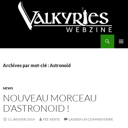
Aller
au
contenu
Recherche
Valkyries Webzine
MENU
PRINCI
Archives par mot-clé : Astronoid
NEWS
NOUVEAU MORCEAU
D’ASTRONOID !
11 JANVIER 2019
FÉE VERTE
LAISSER UN COMMENTAIRE