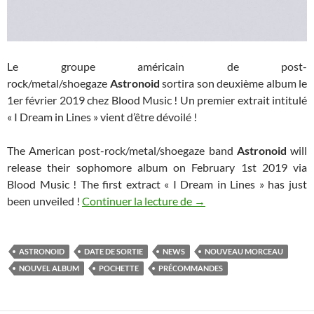
Le groupe américain de post-
rock/metal/shoegaze
Astronoid
sortira son deuxième album le
1er février 2019 chez Blood Music ! Un premier extrait intitulé
« I Dream in Lines » vient d’être dévoilé !
The American post-rock/metal/shoegaze band
Astronoid
will
release their sophomore album on February 1st 2019 via
Blood Music ! The first extract « I Dream in Lines » has just
Astronoid annonce la sor
been unveiled !
Continuer la lecture de
→
ASTRONOID
DATE DE SORTIE
NEWS
NOUVEAU MORCEAU
NOUVEL ALBUM
POCHETTE
PRÉCOMMANDES