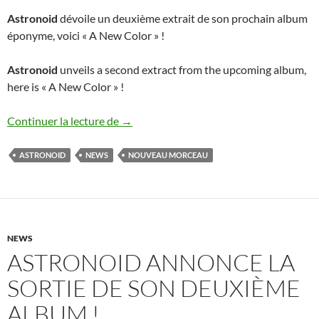
Astronoid
dévoile un deuxième extrait de son prochain album
éponyme, voici « A New Color » !
Astronoid
unveils a second extract from the upcoming album,
here is « A New Color » !
Nouveau morceau d’Astronoid !
Continuer la lecture de
→
ASTRONOID
NEWS
NOUVEAU MORCEAU
NEWS
ASTRONOID ANNONCE LA
SORTIE DE SON DEUXIÈME
ALBUM !