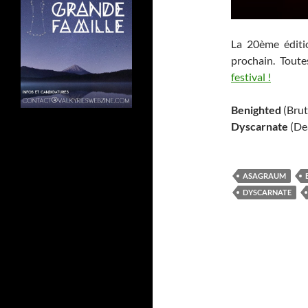
La 20ème éditio
prochain. Toute
festival !
Benighted
(Brut
Dyscarnate
(Dea
ASAGRAUM
DYSCARNATE