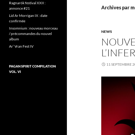
Ragnarök festival XXII :
Archives par m
annonce #21
Lid Ar Morrigan IX : date
confirmée
Insomnium : nouveau morceau
NEWS
/ précommandes du nouvel
NOUVE
album
Ar’ Vran Fest IV
L’INFE
11 SEPTEMBRE 2
PAGAN SPIRIT COMPILATION
VOL. VI