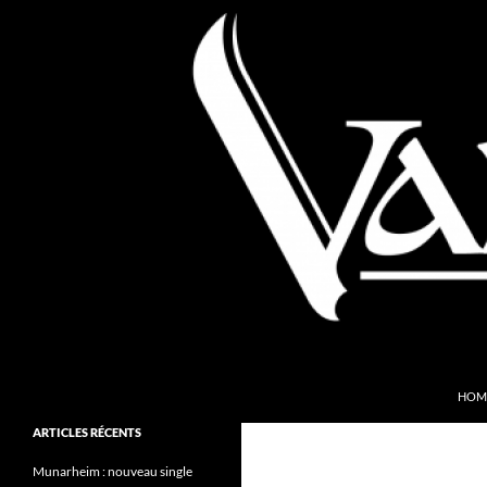
Aller
au
contenu
Recherche
Valkyries Webzine
HOM
Folk Pagan Webzine
ARTICLES RÉCENTS
Munarheim : nouveau single