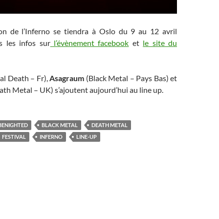
n de l’Inferno se tiendra à Oslo du 9 au 12 avril
s les infos sur
l’évènement facebook
et
le site du
al Death – Fr),
Asagraum
(Black Metal – Pays Bas) et
th Metal – UK) s’ajoutent aujourd’hui au line up.
BENIGHTED
BLACK METAL
DEATH METAL
FESTIVAL
INFERNO
LINE-UP