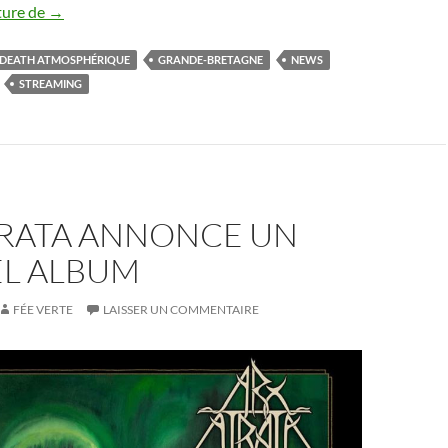
Arx Atrata : sortie du nouvel album
ture de
→
DEATH ATMOSPHÉRIQUE
GRANDE-BRETAGNE
NEWS
STREAMING
TRATA ANNONCE UN
L ALBUM
FÉE VERTE
LAISSER UN COMMENTAIRE