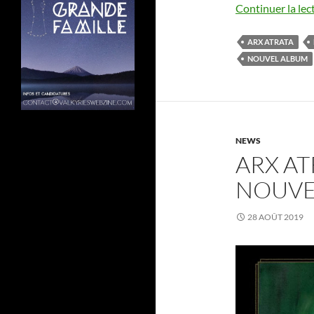
Continuer la lec
ARX ATRATA
NOUVEL ALBUM
NEWS
ARX A
NOUVE
28 AOÛT 2019