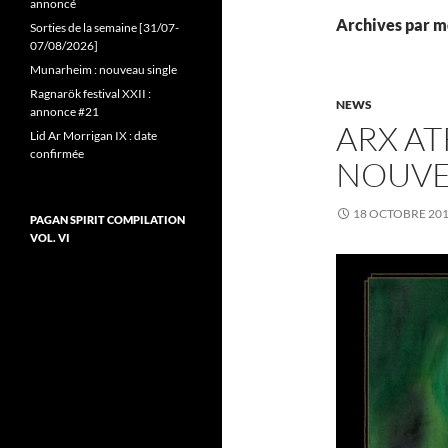
annoncé
Archives par mo
Sorties de la semaine [31/07-
07/08/2026]
Munarheim : nouveau single
Ragnarök festival XXII :
NEWS
annonce #21
ARX AT
Lid Ar Morrigan IX : date
confirmée
NOUVE
18 OCTOBRE 20
PAGAN SPIRIT COMPILATION
VOL. VI