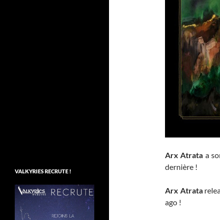
Arx Atrata
a so
dernière !
VALKYRIES RECRUTE !
Arx Atrata
relea
ago !