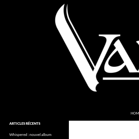
Aller
au
contenu
Recherche
Valkyries Webzine
HOM
Folk Pagan Webzine
ARTICLES RÉCENTS
Whispered : nouvel album