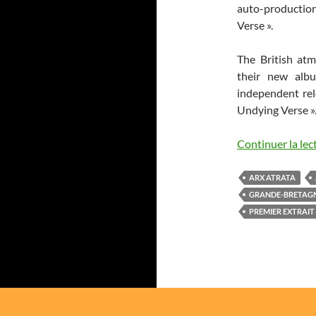
auto-productio
Verse ».
The British at
their new al
independent rele
Undying Verse »
Continuer la lec
ARX ATRATA
GRANDE-BRETAG
PREMIER EXTRAIT