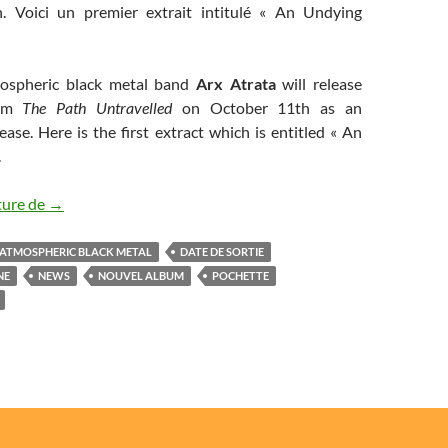
n. Voici un premier extrait intitulé « An Undying
mospheric black metal band
Arx Atrata
will release
bum
The Path Untravelled
on October 11th as an
ase. Here is the first extract which is entitled « An
.
Arx Atrata annonce un nouvel album
ture de
→
ATMOSPHERIC BLACK METAL
DATE DE SORTIE
NE
NEWS
NOUVEL ALBUM
POCHETTE