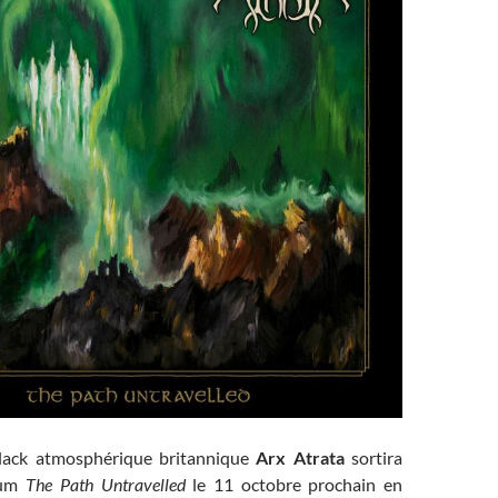
lack atmosphérique britannique
Arx Atrata
sortira
bum
The Path Untravelled
le 11 octobre prochain en