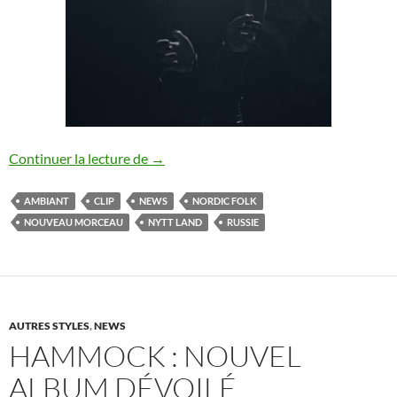
Nytt Land : nouveau morceau
Continuer la lecture de
→
AMBIANT
CLIP
NEWS
NORDIC FOLK
NOUVEAU MORCEAU
NYTT LAND
RUSSIE
AUTRES STYLES
,
NEWS
HAMMOCK : NOUVEL
ALBUM DÉVOILÉ