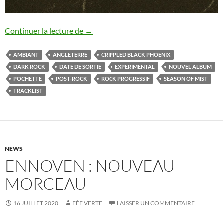
Crippled Black Phoenix : nouvel album 
Continuer la lecture de
→
AMBIANT
ANGLETERRE
CRIPPLED BLACK PHOENIX
DARK ROCK
DATE DE SORTIE
EXPERIMENTAL
NOUVEL ALBUM
POCHETTE
POST-ROCK
ROCK PROGRESSIF
SEASON OF MIST
TRACKLIST
NEWS
ENNOVEN : NOUVEAU
MORCEAU
16 JUILLET 2020
FÉE VERTE
LAISSER UN COMMENTAIRE