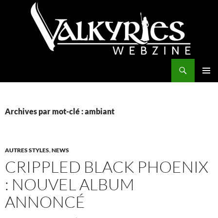
Aller
au
contenu
Recherche
Valkyries Webzine
MENU
PRINCI
Archives par mot-clé : ambiant
AUTRES STYLES
,
NEWS
CRIPPLED BLACK PHOENIX
: NOUVEL ALBUM
ANNONCÉ