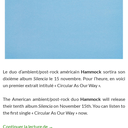
Le duo d’ambient/post-rock américain
Hammock
sortira son
dixième album
Silencia
le 15 novembre. Pour l’heure, en voici
un premier extrait intitulé « Circular As Our Way ».
The American ambient/post-rock duo
Hammock
will release
their tenth album
Silencia
on November 15th. You can listen to
the first single « Circular As Our Way » now.
Hammock annonce un nouvel album
Continuer la lecture de
→