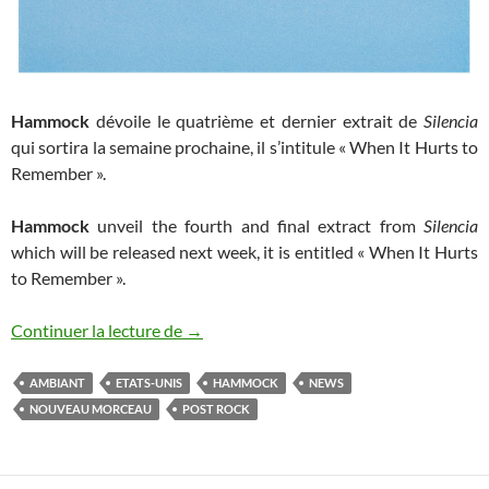
Hammock
dévoile le quatrième et dernier extrait de
Silencia
qui sortira la semaine prochaine, il s’intitule « When It Hurts to
Remember ».
Hammock
unveil the fourth and final extract from
Silencia
which will be released next week, it is entitled « When It Hurts
to Remember ».
Hammock : nouveau morceau
Continuer la lecture de
→
AMBIANT
ETATS-UNIS
HAMMOCK
NEWS
NOUVEAU MORCEAU
POST ROCK