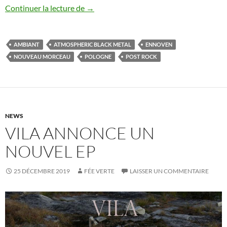
Ennoven : nouveau morceau
Continuer la lecture de
→
AMBIANT
ATMOSPHERIC BLACK METAL
ENNOVEN
NOUVEAU MORCEAU
POLOGNE
POST ROCK
NEWS
VILA ANNONCE UN
NOUVEL EP
25 DÉCEMBRE 2019
FÉE VERTE
LAISSER UN COMMENTAIRE