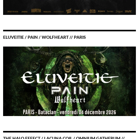
ELUVEITIE / PAIN / WOLFHEART // PARIS
THE HALO EFFECT / LACUNA COIL / OMNIUM GATHERUM //