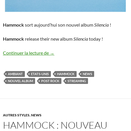
Hammock
sort aujourd’hui son nouvel album
Silencia
!
Hammock
release their new album
Silencia
today !
Hammock : nouvel album dévoilé
Continuer la lecture de
→
AMBIANT
ETATS-UNIS
HAMMOCK
NEWS
NOUVEL ALBUM
POST ROCK
STREAMING
AUTRES STYLES
,
NEWS
HAMMOCK : NOUVEAU