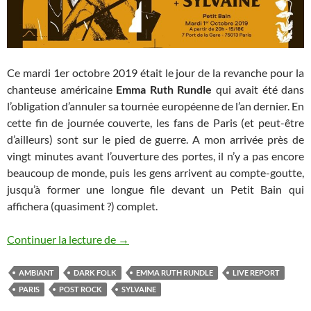
Ce mardi 1er octobre 2019 était le jour de la revanche pour la
chanteuse américaine
Emma Ruth Rundle
qui avait été dans
l’obligation d’annuler sa tournée européenne de l’an dernier. En
cette fin de journée couverte, les fans de Paris (et peut-être
d’ailleurs) sont sur le pied de guerre. A mon arrivée près de
vingt minutes avant l’ouverture des portes, il n’y a pas encore
beaucoup de monde, puis les gens arrivent au compte-goutte,
jusqu’à former une longue file devant un Petit Bain qui
affichera (quasiment ?) complet.
Emma Ruth Rundle / Sylvaine
Continuer la lecture de
→
AMBIANT
DARK FOLK
EMMA RUTH RUNDLE
LIVE REPORT
PARIS
POST ROCK
SYLVAINE