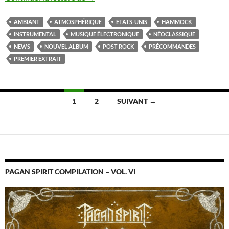
AMBIANT
ATMOSPHÉRIQUE
ETATS-UNIS
HAMMOCK
INSTRUMENTAL
MUSIQUE ÉLECTRONIQUE
NÉOCLASSIQUE
NEWS
NOUVEL ALBUM
POST ROCK
PRÉCOMMANDES
PREMIER EXTRAIT
Navigation
1
2
SUIVANT →
des
articles
PAGAN SPIRIT COMPILATION – VOL. VI