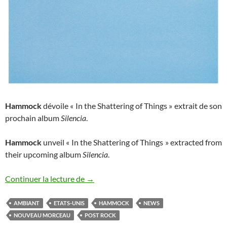
Hammock
dévoile « In the Shattering of Things » extrait de son
prochain album
Silencia
.
Hammock
unveil « In the Shattering of Things » extracted from
their upcoming album
Silencia
.
Hammock : nouveau morceau
Continuer la lecture de
→
AMBIANT
ETATS-UNIS
HAMMOCK
NEWS
NOUVEAU MORCEAU
POST ROCK