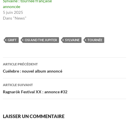
Sylvaine : tournée française
annoncée
5 juin 2025
Dans "News"
GRIFT
OSI AND THE JUPITER
SYLVAINE
TOURNÉE
Navigation
ARTICLE PRÉCÉDENT
des
Cuélebre : nouvel album annoncé
articles
ARTICLE SUIVANT
Ragnarök Festival XX : annonce #32
LAISSER UN COMMENTAIRE