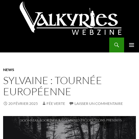
Aller
au
contenu
Recherche
Valkyries Webzine
MENU
PRINCI
NEWS
SYLVAINE : TOURNÉE
EUROPÉENNE
20 FÉVRIER 2025
FÉE VERTE
LAISSER UN COMMENTAIRE