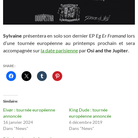
Sylvaine
présentera en solo son dernier EP
Eg Er Framand
lors
d’une tournée européenne au printemps prochain et sera
accompagnée sur
la date parisienne
par
Osi and the Jupiter
.
SHARE :
Similaire
Eivør : tournée européenne
King Dude : tournée
annoncée
européenne annoncée
16 janvier 2024
6 décembre 2019
Dans "News"
Dans "News"