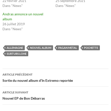
22 février 2021
25 septembre 2021
Dans "News"
Dans "News"
Andras annonce un nouvel
album
26 juillet 2019
Dans "News"
ALLEMAGNE
NOUVEL ALBUM
PAGAN METAL
POCHETTE
SURTURS LOHE
Navigation
ARTICLE PRÉCÉDENT
des
Sortie du nouvel album d’In Extremo reportée
articles
ARTICLE SUIVANT
Nouvel EP de Bon Débarras