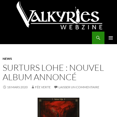
Aller
au
contenu
Recherche
Valkyries Webzine
MENU
PRINCI
NEWS
SURTURS LOHE : NOUVEL
ALBUM ANNONCÉ
18 MARS 2020
FÉE VERTE
LAISSER UN COMMENTAIRE