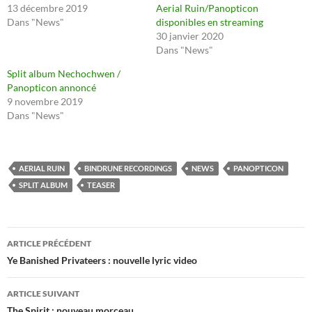
13 décembre 2019
Aerial Ruin/Panopticon
Dans "News"
disponibles en streaming
30 janvier 2020
Dans "News"
Split album Nechochwen /
Panopticon annoncé
9 novembre 2019
Dans "News"
AERIAL RUIN
BINDRUNE RECORDINGS
NEWS
PANOPTICON
SPLIT ALBUM
TEASER
Navigation
ARTICLE PRÉCÉDENT
des
Ye Banished Privateers : nouvelle lyric video
articles
ARTICLE SUIVANT
The Spirit : nouveau morceau