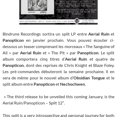
Bindrune Recordings sortira un split LP entre
Aerial Ruin
et
Panopticon
en janvier prochain. Vous pouvez écouter ci-
dessous un teaser comprenant les morceaux « The Sanguine of
Ail » par
Aerial Ruin
et « The Pit » par
Panopticon
. Le split
album comportera cinq titres d’
Aerial Ruin
et quatre de
Panopticon
, dont des reprises de Chris Knight et Blaze Foley.
Les pré-commandes débuteront la semaine prochaine. Il en
sera de même pour le nouvel album d’
Obsidian Tongue
et le
split album entre
Panopticon
et
Nechochwen
.
» The third release to be unveiled this coming January, is the
Aerial Ruin/Panopticon – Split 12″.
This split is a very introspective and personal journey for both