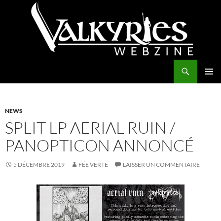
Aller
au
contenu
Recherche
Valkyries Webzine
MENU
PRINCI
NEWS
SPLIT LP AERIAL RUIN /
PANOPTICON ANNONCÉ
5 DÉCEMBRE 2019
FÉE VERTE
LAISSER UN COMMENTAIRE