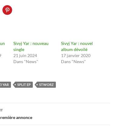
 un
Sivyj Yar : nouveau
Sivyj Yar : nouvel
single
album dévoilé
9
21 juin 2024
17 janvier 2020
Dans "News"
Dans "News"
YJ YAR
SPLIT EP
STWORZ
on
NT
 première annonce