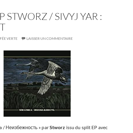
P STWORZ / SIVYJ YAR :
T
FÉE VERTE
LAISSER UN COMMENTAIRE
ca / Неизбежность » par
Stworz
issu du split EP avec