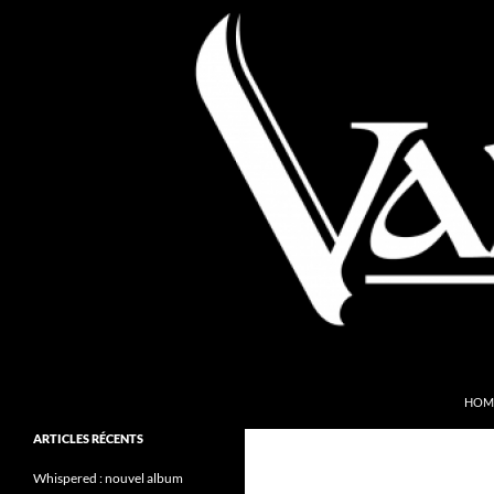
Aller
au
contenu
Recherche
Valkyries Webzine
HOM
Folk Pagan Webzine
ARTICLES RÉCENTS
Whispered : nouvel album