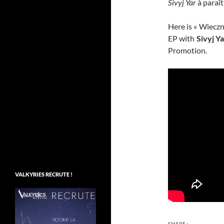
Sivyj Yar
à paraît
Here is « Wiecz
EP with
Sivyj Ya
Promotion.
VALKYRIES RECRUTE !
SHARE :