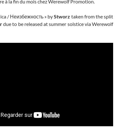
re à la fin du mois chez Werewolf Promotion.
nica / Неизбежность » by
Stworz
taken from the split
r
due to be released at summer solstice via Werewolf