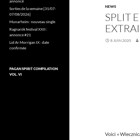
annoncé
NEWS
Sorties de la semaine [31/07-
SPLIT E
07/08/2026]
Munarheim : nouveau single
EXTRAI
Ragnarök festival XXII :
annonce #21
8 JUIN 2020
Lid Ar Morrigan IX : date
confirmée
PAGAN SPIRIT COMPILATION
VOL. VI
Voici « Wieczni