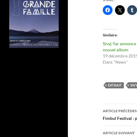
Similaire
Sivyj Yar annonce
nouvel album
19 décembre 201
Dans "News"
EXTRAIT
SIV
Navigati
ARTICLE PRÉCÉDE
des
Fimbul Festival :
articles
ARTICLE SUIVANT