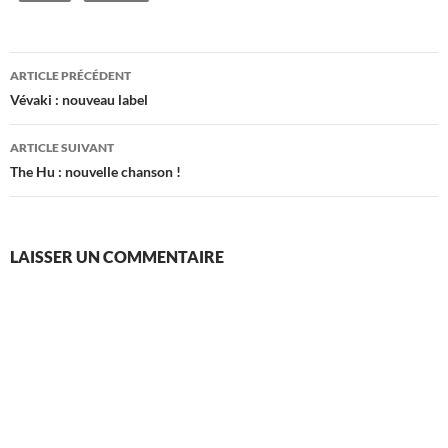
Navigation
ARTICLE PRÉCÉDENT
des
Vévaki : nouveau label
articles
ARTICLE SUIVANT
The Hu : nouvelle chanson !
LAISSER UN COMMENTAIRE