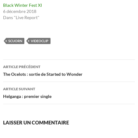
Black Winter Fest XI
6 décembre 2018
Dans "Live Report"
SCUORN
VIDEOCLIP
Navigation
ARTICLE PRÉCÉDENT
des
The Ocelots : sortie de Started to Wonder
articles
ARTICLE SUIVANT
Helganga : premier single
LAISSER UN COMMENTAIRE