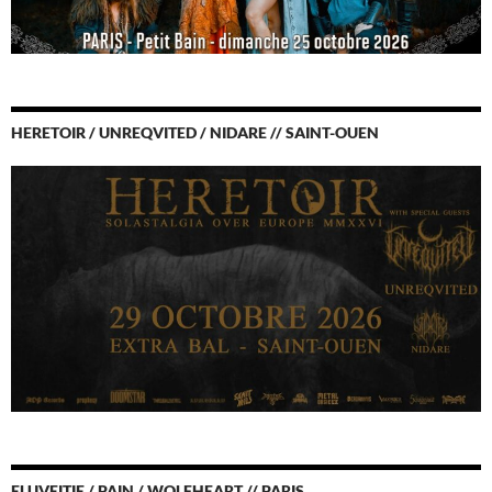
HERETOIR / UNREQVITED / NIDARE // SAINT-OUEN
ELUVEITIE / PAIN / WOLFHEART // PARIS