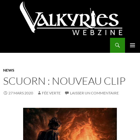
Aller
au
contenu
Recherche
Valkyries Webzine
MENU
PRINCI
NEWS
SCUORN : NOUVEAU CLIP
27 MARS 2020
FÉE VERTE
LAISSER UN COMMENTAIRE