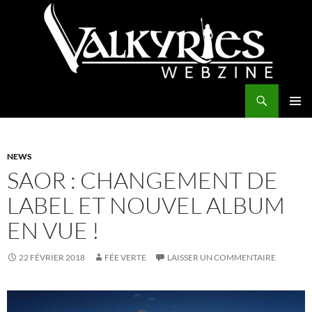
Aller
au
contenu
Recherche
Valkyries Webzine
MENU
PRINCI
NEWS
SAOR : CHANGEMENT DE
LABEL ET NOUVEL ALBUM
EN VUE !
22 FÉVRIER 2018
FÉE VERTE
LAISSER UN COMMENTAIRE