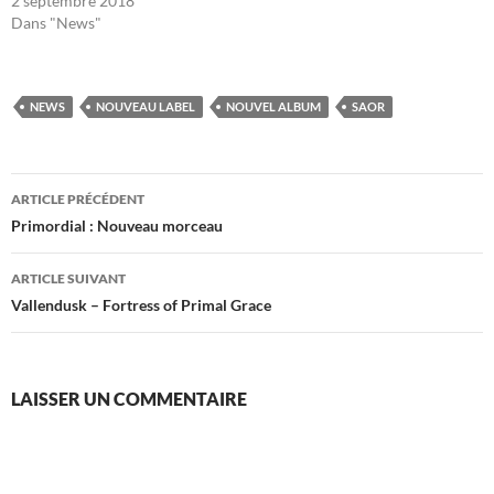
2 septembre 2018
Dans "News"
NEWS
NOUVEAU LABEL
NOUVEL ALBUM
SAOR
Navigation
ARTICLE PRÉCÉDENT
des
Primordial : Nouveau morceau
articles
ARTICLE SUIVANT
Vallendusk – Fortress of Primal Grace
LAISSER UN COMMENTAIRE