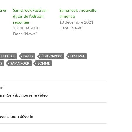
ères
Sama’rock Festival :
Sama’rock : nouvelle
dates de l’édition
annonce
reportée
13 décembre 2021
13 juillet 2020
Dans "News"
Dans "News"
LLETTERIE
DATES
ÉDITION 2020
FESTIVAL
S
SAMA'ROCK
SOMME
on
NT
nar Selvik : nouvelle vidéo
vel album dévoilé