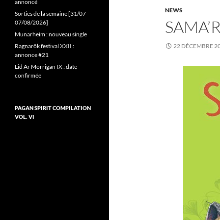
annoncé
NEWS
Sorties de la semaine [31/07-
SAMA’
07/08/2026]
Munarheim : nouveau single
Ragnarök festival XXII :
22 DÉCEMBRE 2
annonce #21
Lid Ar Morrigan IX : date
confirmée
PAGAN SPIRIT COMPILATION
VOL. VI