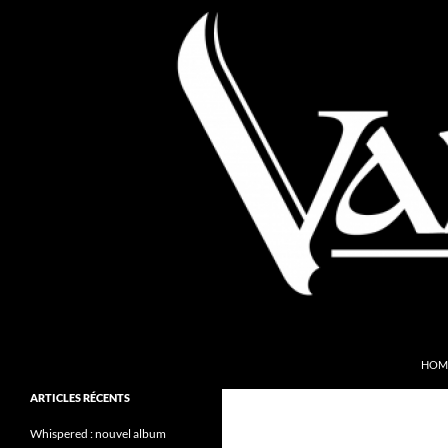
Aller
au
contenu
Recherche
Valkyries Webzine
HOM
Folk Pagan Webzine
ARTICLES RÉCENTS
Whispered : nouvel album