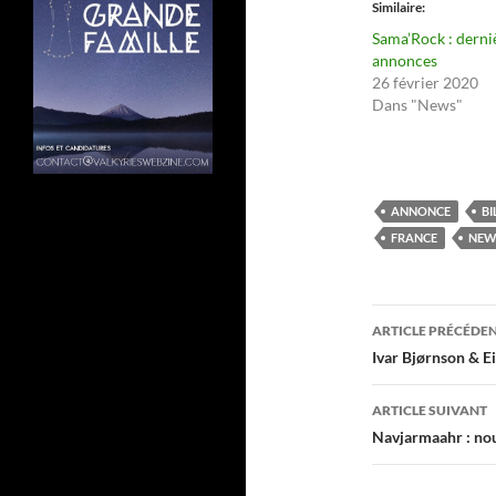
Similaire
Sama’Rock : derni
annonces
26 février 2020
Dans "News"
ANNONCE
BI
FRANCE
NEW
Navigati
ARTICLE PRÉCÉDE
des
Ivar Bjørnson & Ei
articles
ARTICLE SUIVANT
Navjarmaahr : nou