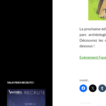
La prochaine édi
parc archéolog
Découvrez les 
dessous !
Evénement Fac
SHARE :
VALKYRIES RECRUTE !