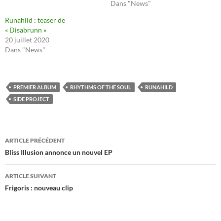
Dans "News"
Runahild : teaser de
« Disabrunn »
20 juillet 2020
Dans "News"
PREMIER ALBUM
RHYTHMS OF THE SOUL
RUNAHILD
SIDE PROJECT
Navigation
ARTICLE PRÉCÉDENT
des
Bliss Illusion annonce un nouvel EP
articles
ARTICLE SUIVANT
Frigoris : nouveau clip