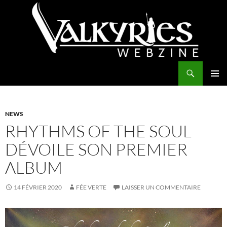
Aller
au
contenu
Recherche
Valkyries Webzine
MENU
PRINCI
NEWS
RHYTHMS OF THE SOUL
DÉVOILE SON PREMIER
ALBUM
14 FÉVRIER 2020
FÉE VERTE
LAISSER UN COMMENTAIRE