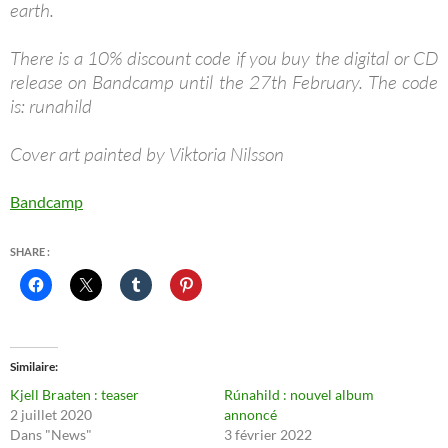
earth.
There is a 10% discount code if you buy the digital or CD
release on Bandcamp until the 27th February. The code
is: runahild
Cover art painted by Viktoria Nilsson
Bandcamp
SHARE :
Similaire
Kjell Braaten : teaser
Rúnahild : nouvel album
2 juillet 2020
annoncé
Dans "News"
3 février 2022