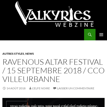
Aller
au
contenu
Recherche
Valkyries Webzine
MENU
PRINCI
AUTRES STYLES
,
NEWS
RAVENOUS ALTAR FESTIVAL
/ 15 SEPTEMBRE 2018 / CCO
VILLEURBANNE
14 AOÛT 2018
L'ELFE NOIRE
LAISSER UN COMMENTAIRE