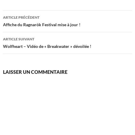
Navigation
ARTICLE PRÉCÉDENT
des
Affiche du Ragnarök Festival mise à jour !
articles
ARTICLE SUIVANT
Wolfheart – Vidéo de « Breakwater » dévoilée !
LAISSER UN COMMENTAIRE