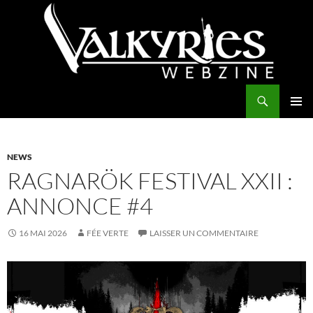
Aller
au
contenu
Recherche
Valkyries Webzine
MENU
PRINCI
NEWS
RAGNARÖK FESTIVAL XXII :
ANNONCE #4
16 MAI 2026
FÉE VERTE
LAISSER UN COMMENTAIRE