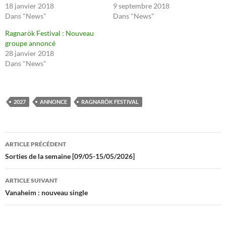
18 janvier 2018
9 septembre 2018
Dans "News"
Dans "News"
Ragnarök Festival : Nouveau
groupe annoncé
28 janvier 2018
Dans "News"
2027
ANNONCE
RAGNARÖK FESTIVAL
Navigation
ARTICLE PRÉCÉDENT
des
Sorties de la semaine [09/05-15/05/2026]
articles
ARTICLE SUIVANT
Vanaheim : nouveau single