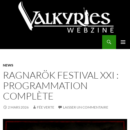
Aller
au
contenu
Recherche
Valkyries Webzine
MENU
PRINCI
NEWS
RAGNARÖK FESTIVAL XXI :
PROGRAMMATION
COMPLÈTE
2 MARS 2026
FÉE VERTE
LAISSER UN COMMENTAIRE