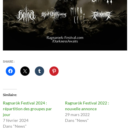
SHARE :
Similaire
Ragnarök Festival 2024 :
Ragnarök Festival 2022 :
répartition des groupes par
nouvelle annonce
jour
29 mars 2022
7 février 2024
Dans "News"
Dans "News"