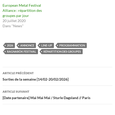
European Metal Festival
Alliance : répartition des
groupes par jour
20 juillet 2020
Dans "News"
2026
ANNONCE
LINE-UP
PROGRAMMATION
RAGNARÖK FESTIVAL
RÉPARTITION DES GROUPES
Navigation
ARTICLE PRÉCÉDENT
des
Sorties de la semaine [14/02-20/02/2026]
articles
ARTICLE SUIVANT
[Date partenaire] Mai Mai Mai / Sturle Dagsland // Paris