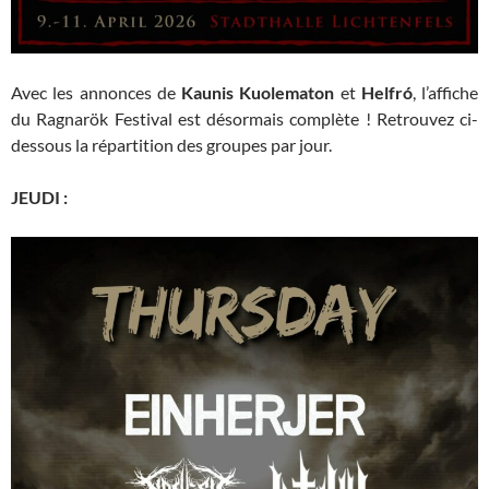
Avec les annonces de
Kaunis Kuolematon
et
Helfró
, l’affiche
du Ragnarök Festival est désormais complète ! Retrouvez ci-
dessous la répartition des groupes par jour.
JEUDI :