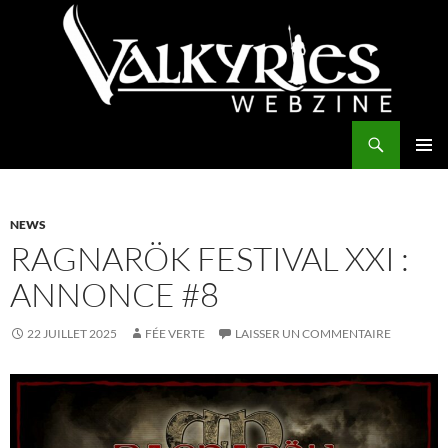
Aller
au
contenu
Recherche
Valkyries Webzine
MENU
PRINCI
NEWS
RAGNARÖK FESTIVAL XXI :
ANNONCE #8
22 JUILLET 2025
FÉE VERTE
LAISSER UN COMMENTAIRE