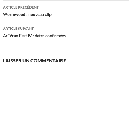
Navigation
ARTICLE PRÉCÉDENT
des
Wormwood : nouveau clip
articles
ARTICLE SUIVANT
Ar’ Vran Fest IV : dates confirmées
LAISSER UN COMMENTAIRE