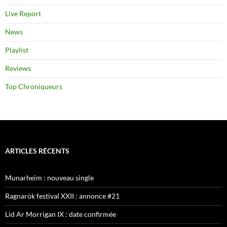
Live Report
News
Playlist
Reviews
Top Chroniqueurs
ARTICLES RÉCENTS
Munarheim : nouveau single
Ragnarök festival XXII : annonce #21
Lid Ar Morrigan IX : date confirmée