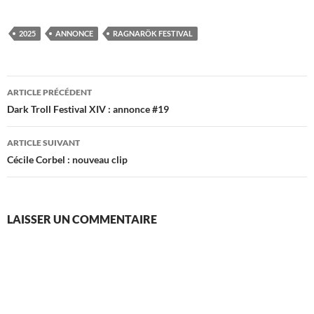
2025
ANNONCE
RAGNARÖK FESTIVAL
Navigation
ARTICLE PRÉCÉDENT
des
Dark Troll Festival XIV : annonce #19
articles
ARTICLE SUIVANT
Cécile Corbel : nouveau clip
LAISSER UN COMMENTAIRE