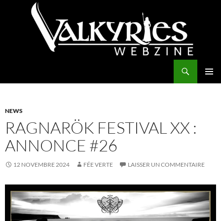
Aller
au
contenu
Recherche
Valkyries Webzine
MENU
PRINCI
NEWS
RAGNARÖK FESTIVAL XX :
ANNONCE #26
12 NOVEMBRE 2024
FÉE VERTE
LAISSER UN COMMENTAIRE