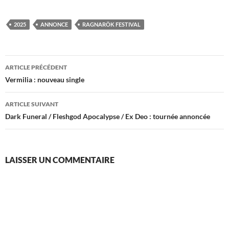
2025
ANNONCE
RAGNARÖK FESTIVAL
Navigation
ARTICLE PRÉCÉDENT
des
Vermilia : nouveau single
articles
ARTICLE SUIVANT
Dark Funeral / Fleshgod Apocalypse / Ex Deo : tournée annoncée
LAISSER UN COMMENTAIRE