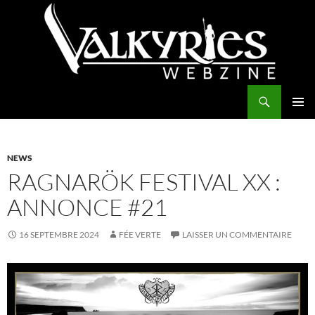
Aller
au
contenu
Recherche
Valkyries Webzine
MENU
PRINCI
NEWS
RAGNARÖK FESTIVAL XX :
ANNONCE #21
16 SEPTEMBRE 2024
FÉE VERTE
LAISSER UN COMMENTAIRE