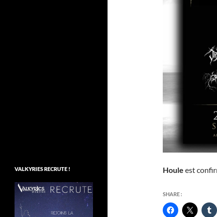
Houle
est confir
VALKYRIES RECRUTE !
SHARE :