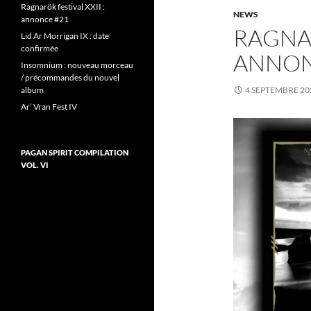
Ragnarök festival XXII :
NEWS
annonce #21
RAGNAR
Lid Ar Morrigan IX : date
confirmée
ANNON
Insomnium : nouveau morceau
/ précommandes du nouvel
album
4 SEPTEMBRE 20
Ar’ Vran Fest IV
PAGAN SPIRIT COMPILATION
VOL. VI