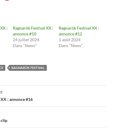
 XX :
Ragnarök Festival XX :
Ragnarök Festival XX :
annonce #10
annonce #12
24 juillet 2024
1 août 2024
Dans "News"
Dans "News"
CE
RAGNARÖK FESTIVAL
on
NT
 XX : annonce #16
clip