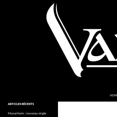
Aller
au
contenu
Recherche
Valkyries Webzine
HOM
Folk Pagan Webzine
ARTICLES RÉCENTS
Munarheim : nouveau single