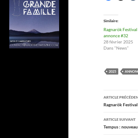
Similaire
Ragnarök Festival
annonce #32
28 février 2025
Dans "News"
2025
ANNON
Navigati
ARTICLE PRÉCÉDE
des
Ragnarök Festival
articles
ARTICLE SUIVANT
Tempus : nouveau 