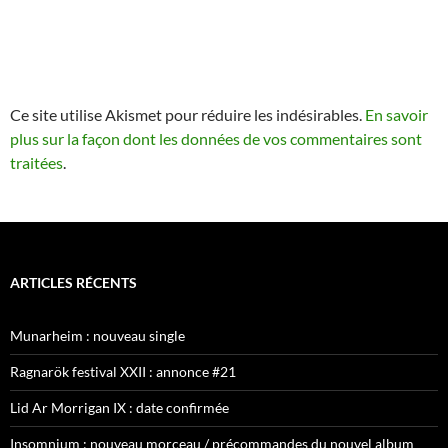
Ce site utilise Akismet pour réduire les indésirables.
En savoir
plus sur la façon dont les données de vos commentaires sont
traitées
.
ARTICLES RÉCENTS
Munarheim : nouveau single
Ragnarök festival XXII : annonce #21
Lid Ar Morrigan IX : date confirmée
Insomnium : nouveau morceau / précommandes du nouvel album