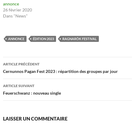
annonce
26 février 2020
Dans "News"
ANNONCE
ÉDITION 2023
RAGNARÖK FESTIVAL
Navigation
ARTICLE PRÉCÉDENT
des
Cernunnos Pagan Fest 2023 : répartition des groupes par jour
articles
ARTICLE SUIVANT
Feuerschwanz : nouveau single
LAISSER UN COMMENTAIRE