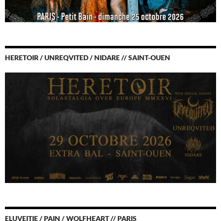
HERETOIR / UNREQVITED / NIDARE // SAINT-OUEN
ELUVEITIE / PAIN / WOLFHEART // PARIS