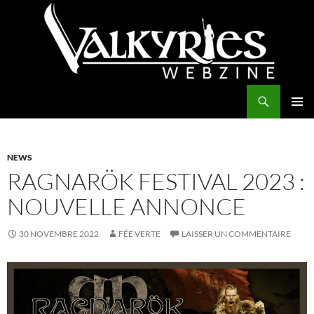
Aller
au
contenu
Recherche
Valkyries Webzine
MENU
PRINCI
NEWS
RAGNARÖK FESTIVAL 2023 :
NOUVELLE ANNONCE
30 NOVEMBRE 2022
FÉE VERTE
LAISSER UN COMMENTAIRE