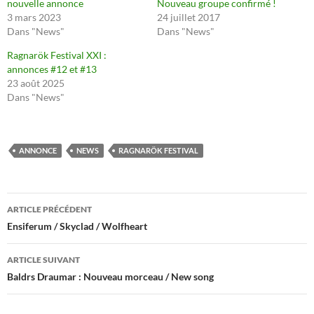
nouvelle annonce
Nouveau groupe confirmé !
3 mars 2023
24 juillet 2017
Dans "News"
Dans "News"
Ragnarök Festival XXI :
annonces #12 et #13
23 août 2025
Dans "News"
ANNONCE
NEWS
RAGNARÖK FESTIVAL
Navigation
ARTICLE PRÉCÉDENT
des
Ensiferum / Skyclad / Wolfheart
articles
ARTICLE SUIVANT
Baldrs Draumar : Nouveau morceau / New song