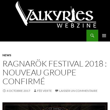
Aller
au
contenu
Recherche
Valkyries Webzine
MENU
PRINCI
NEWS
RAGNARÖK FESTIVAL 2018 :
NOUVEAU GROUPE
CONFIRMÉ
4 OCTOBRE 2017
FÉE VERTE
LAISSER UN COMMENTAIRE