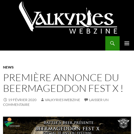
Aller
au
contenu
Recherche
Valkyries Webzine
MENU
PRINCI
NEWS
PREMIÈRE ANNONCE DU
BEERMAGEDDON FEST X !
19 FÉVRIER 2020
VALKYRIES WEBZINE
LAISSER UN
COMMENTAIRE