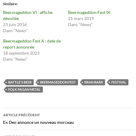
Similaire
Beermageddon VI : affiche
Beermageddon Fest IX
dévoilée
21 mars 2019
23 juin 2016
Dans "News"
Dans "News"
Beermageddon Fest X : date de
report annoncée
18 septembre 2023
Dans "News"
BATTLE'S BEER
BEERMAGEDDON FEST
BRAN BARR
FESTIVAL
FOLK PAGAN METAL
Navigation
ARTICLE PRÉCÉDENT
des
Ex Deo annonce un nouveau morceau
articles