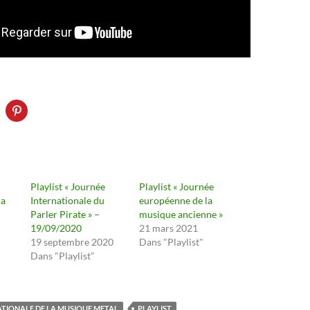
Playlist « Journée
Playlist « Journée
la
Internationale du
européenne de la
Parler Pirate » –
musique ancienne »
19/09/2020
21 mars 2021
19 septembre 2020
Dans "Playlist"
Dans "Playlist"
TIONALE DE LA MUSIQUE METAL
PLAYLIST