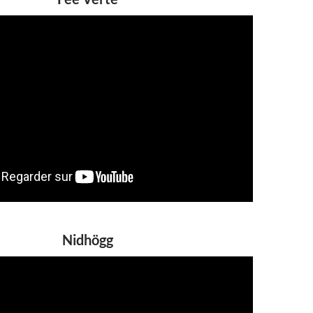
Nidhögg