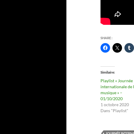
SHARE :
Similaire
Playlist « Journée
internationale de 
musique » –
01/10/2020
1 octobre 2020
Dans "Playlist"
JOURNÉE INTERNA