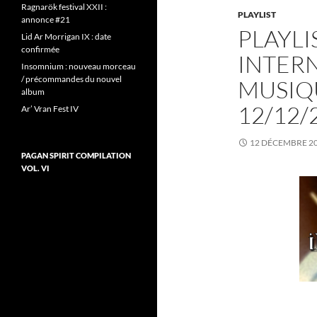
Ragnarök festival XXII :
PLAYLIST
annonce #21
PLAYLI
Lid Ar Morrigan IX : date
confirmée
INTERN
Insomnium : nouveau morceau
/ précommandes du nouvel
MUSIQU
album
12/12/
Ar’ Vran Fest IV
12 DÉCEMBRE 2
PAGAN SPIRIT COMPILATION
VOL. VI