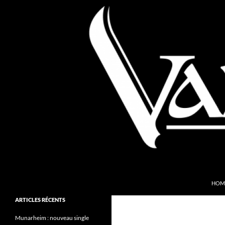
Aller
au
contenu
Recherche
Valkyries Webzine
HOM
Folk Pagan Webzine
ARTICLES RÉCENTS
Munarheim : nouveau single