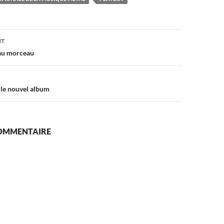
on
NT
au morceau
r le nouvel album
COMMENTAIRE