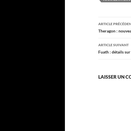
Navigati
ARTICLE PRÉCÉDE
des
Theragon : nouve
articles
ARTICLE SUIVANT
Fuath : détails su
LAISSER UN 