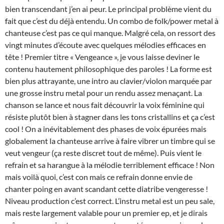
bien transcendant j’en ai peur. Le principal problème vient du
fait que c’est du déjà entendu. Un combo de folk/power metal à
chanteuse c’est pas ce qui manque. Malgré cela, on ressort des
vingt minutes d’écoute avec quelques mélodies efficaces en
tête ! Premier titre « Vengeance », je vous laisse deviner le
contenu hautement philosophique des paroles ! La forme est
bien plus attrayante, une intro au clavier/violon marquée par
une grosse instru metal pour un rendu assez menaçant. La
chanson se lance et nous fait découvrir la voix féminine qui
résiste plutôt bien à stagner dans les tons cristallins et ça c’est
cool ! On a inévitablement des phases de voix épurées mais
globalement la chanteuse arrive à faire vibrer un timbre qui se
veut vengeur (ça reste discret tout de même). Puis vient le
refrain et sa harangue à la mélodie terriblement efficace ! Non
mais voilà quoi, c’est con mais ce refrain donne envie de
chanter poing en avant scandant cette diatribe vengeresse !
Niveau production c’est correct. L’instru metal est un peu sale,
mais reste largement valable pour un premier ep, et je dirais