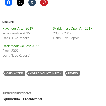
Similaire
Ravenous Altar 2019
Skaldenfest Open Air 2017
26 novembre 2019
20 juin 2017
Dans "Live Report"
Dans "Live Report"
Dark Medieval Fest 2022
2 mai 2022
Dans "Live Report"
OPEN ACCESS
OVER A MOUNTAIN PEAK
REVIEW
Navigation
ARTICLE PRÉCÉDENT
des
Equilibrium – Erdentempel