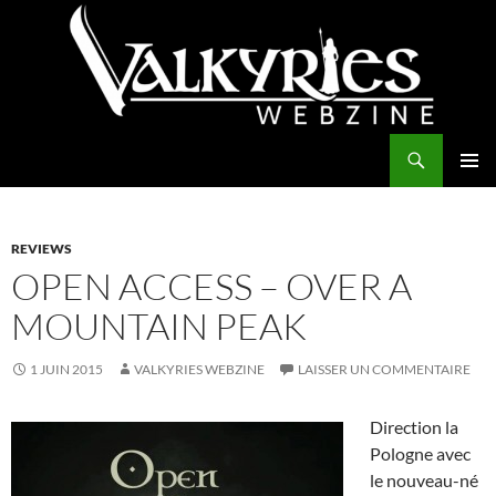
Aller
au
contenu
Recherche
Valkyries Webzine
MENU
PRINCI
REVIEWS
OPEN ACCESS – OVER A
MOUNTAIN PEAK
1 JUIN 2015
VALKYRIES WEBZINE
LAISSER UN COMMENTAIRE
Direction la
Pologne avec
le nouveau-né