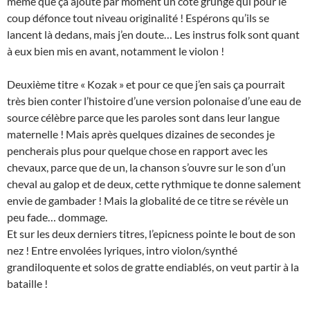
même que ça ajoute par moment un coté grunge qui pour le
coup défonce tout niveau originalité ! Espérons qu’ils se
lancent là dedans, mais j’en doute… Les instrus folk sont quant
à eux bien mis en avant, notamment le violon !
Deuxième titre « Kozak » et pour ce que j’en sais ça pourrait
très bien conter l’histoire d’une version polonaise d’une eau de
source célèbre parce que les paroles sont dans leur langue
maternelle ! Mais après quelques dizaines de secondes je
pencherais plus pour quelque chose en rapport avec les
chevaux, parce que de un, la chanson s’ouvre sur le son d’un
cheval au galop et de deux, cette rythmique te donne salement
envie de gambader ! Mais la globalité de ce titre se révèle un
peu fade… dommage.
Et sur les deux derniers titres, l’epicness pointe le bout de son
nez ! Entre envolées lyriques, intro violon/synthé
grandiloquente et solos de gratte endiablés, on veut partir à la
bataille !