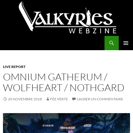
Aller
au
contenu
Recherche
Valkyries Webzine
MENU
PRINCI
LIVE REPORT
OMNIUM GATHERUM /
WOLFHEART / NOTHGARD
20 NOVEMBRE 2018
FÉE VERTE
LAISSER UN COMMENTAIRE