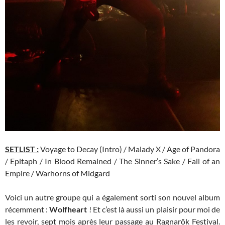
SETLIST :
Voyage to Decay (Intro) / Malady X / Age of Pandora
/ Epitaph / In Blood Remained / The Sinner’s Sake / Fall of an
Empire / Warhorns of Midgard
Voici un autre groupe qui a également sorti son nouvel album
récemment :
Wolfheart
! Et c’est là aussi un plaisir pour moi de
les revoir, sept mois après leur passage au Ragnarök Festival.