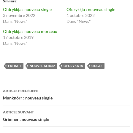
Similaire
Ofdrykkja : nouveau single
Ofdrykkja : nouveau single
3 novembre 2022
1 octobre 2022
Dans "News"
Dans "News"
Ofdrykkja : nouveau morceau
17 octobre 2019
Dans "News"
EXTRAIT
NOUVEL ALBUM
OFDRYKKJA
SINGLE
Navigation
ARTICLE PRÉCÉDENT
des
Munknörr : nouveau single
articles
ARTICLE SUIVANT
Grimner : nouveau single