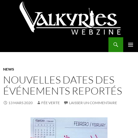
Aller
au
contenu
Recherche
Valkyries Webzine
MENU
PRINCI
NEWS
NOUVELLES DATES DES
ÉVÉNEMENTS REPORTÉS
13 MARS 2020
FÉE VERTE
LAISSER UN COMMENTAIRE