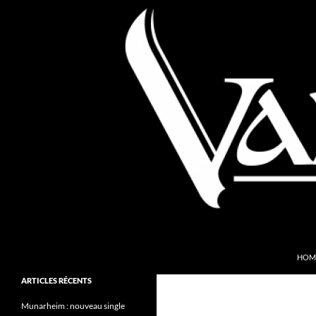
Aller
au
contenu
Recherche
Valkyries Webzine
HOM
Folk Pagan Webzine
ARTICLES RÉCENTS
Munarheim : nouveau single