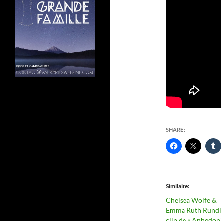
SHARE :
Similaire
Chelsea Wolfe &
Emma Ruth Rundle
clip de « Anhedoni