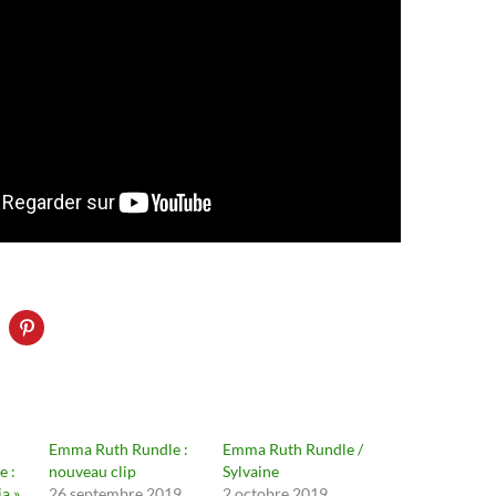
Emma Ruth Rundle :
Emma Ruth Rundle /
 :
nouveau clip
Sylvaine
a »
26 septembre 2019
2 octobre 2019