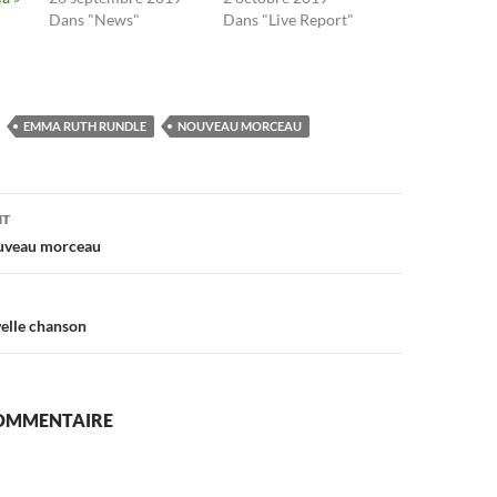
Dans "News"
Dans "Live Report"
EMMA RUTH RUNDLE
NOUVEAU MORCEAU
on
NT
uveau morceau
elle chanson
COMMENTAIRE