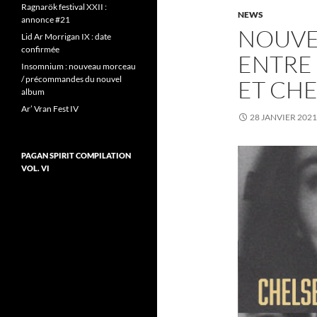
Ragnarök festival XXII :
NEWS
annonce #21
NOUVE
Lid Ar Morrigan IX : date
confirmée
ENTRE
Insomnium : nouveau morceau
/ précommandes du nouvel
ET CH
album
Ar’ Vran Fest IV
28 JANVIER 2021
PAGAN SPIRIT COMPILATION
VOL. VI