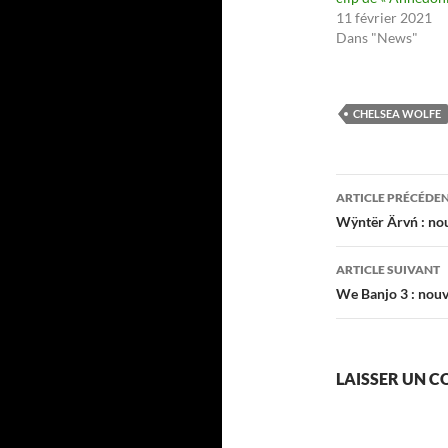
11 février 2021
Dans "News"
CHELSEA WOLFE
Navigati
ARTICLE PRÉCÉDE
des
Wÿntër Ärvń : no
articles
ARTICLE SUIVANT
We Banjo 3 : nouv
LAISSER UN 