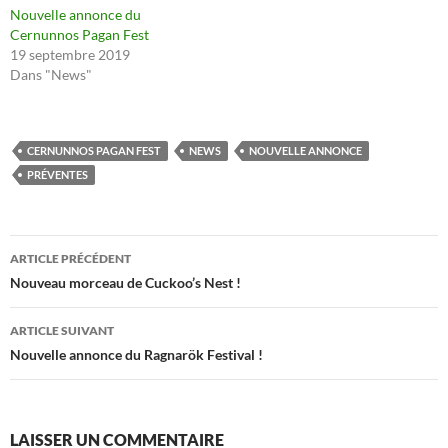
Nouvelle annonce du
Cernunnos Pagan Fest
19 septembre 2019
Dans "News"
CERNUNNOS PAGAN FEST
NEWS
NOUVELLE ANNONCE
PRÉVENTES
Navigation
ARTICLE PRÉCÉDENT
des
Nouveau morceau de Cuckoo’s Nest !
articles
ARTICLE SUIVANT
Nouvelle annonce du Ragnarök Festival !
LAISSER UN COMMENTAIRE