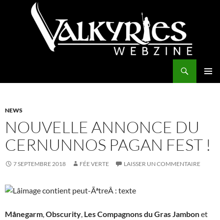
Aller
au
contenu
Recherche
Valkyries Webzine
MENU
PRINCI
NEWS
NOUVELLE ANNONCE DU
CERNUNNOS PAGAN FEST !
7 SEPTEMBRE 2018
FÉE VERTE
LAISSER UN COMMENTAIRE
Månegarm
,
Obscurity
,
Les Compagnons du Gras Jambon
et