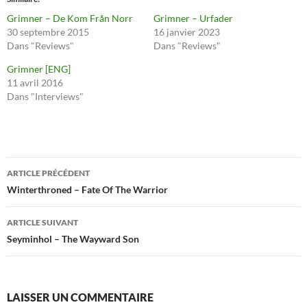
Grimner – De Kom Från Norr
Grimner – Urfader
30 septembre 2015
16 janvier 2023
Dans "Reviews"
Dans "Reviews"
Grimner [ENG]
11 avril 2016
Dans "Interviews"
Navigation
ARTICLE PRÉCÉDENT
des
Winterthroned – Fate Of The Warrior
articles
ARTICLE SUIVANT
Seyminhol – The Wayward Son
LAISSER UN COMMENTAIRE