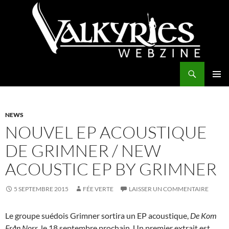
Aller
au
contenu
Recherche
Valkyries Webzine
MENU
PRINCI
NEWS
NOUVEL EP ACOUSTIQUE
DE GRIMNER / NEW
ACOUSTIC EP BY GRIMNER
5 SEPTEMBRE 2015
FÉE VERTE
LAISSER UN COMMENTAIRE
Le groupe suédois Grimner sortira un EP acoustique,
De Kom
Från Norr
, le 18 septembre prochain. Un premier extrait est