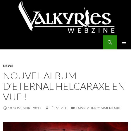
Aller
au
contenu
Recherche
Valkyries Webzine
MENU
PRINCI
NEWS
NOUVEL ALBUM
D’ETERNAL HELCARAXE EN
VUE !
10 NOVEMBRE 2017
FÉE VERTE
LAISSER UN COMMENTAIRE