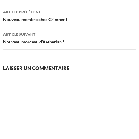
Navigation
ARTICLE PRÉCÉDENT
des
Nouveau membre chez Grimner !
articles
ARTICLE SUIVANT
Nouveau morceau d’Aetherian !
LAISSER UN COMMENTAIRE