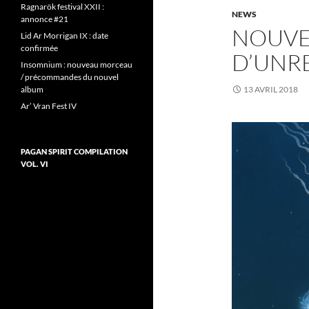
Ragnarök festival XXII :
NEWS
annonce #21
NOUVE
Lid Ar Morrigan IX : date
confirmée
D’UNR
Insomnium : nouveau morceau
/ précommandes du nouvel
album
13 AVRIL 2018
Ar’ Vran Fest IV
PAGAN SPIRIT COMPILATION
VOL. VI