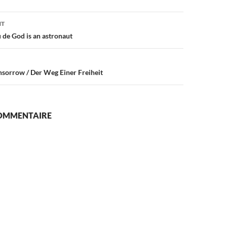
on
NT
de God is an astronaut
sorrow / Der Weg Einer Freiheit
COMMENTAIRE