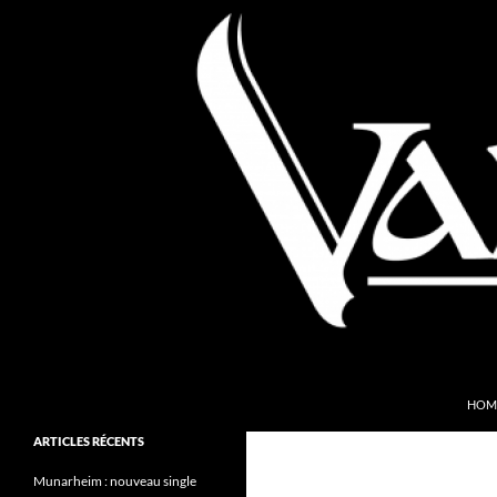
Aller
au
contenu
Recherche
Valkyries Webzine
HOM
Folk Pagan Webzine
ARTICLES RÉCENTS
Munarheim : nouveau single