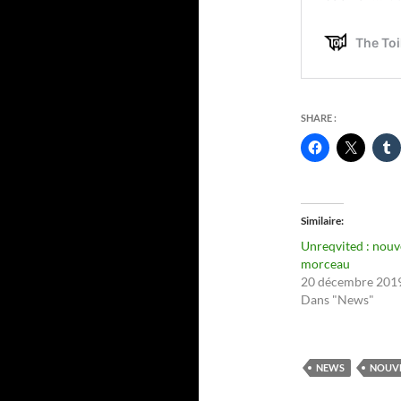
SHARE :
Similaire
Unreqvited : nou
morceau
20 décembre 201
Dans "News"
NEWS
NOUV