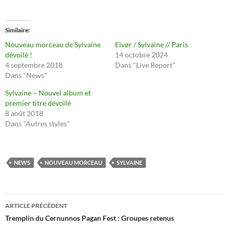
Similaire
Nouveau morceau de Sylvaine
Eivør / Sylvaine // Paris
dévoilé !
14 octobre 2024
4 septembre 2018
Dans "Live Report"
Dans "News"
Sylvaine – Nouvel album et
premier titre dévoilé
8 août 2018
Dans "Autres styles"
NEWS
NOUVEAU MORCEAU
SYLVAINE
Navigation
ARTICLE PRÉCÉDENT
des
Tremplin du Cernunnos Pagan Fest : Groupes retenus