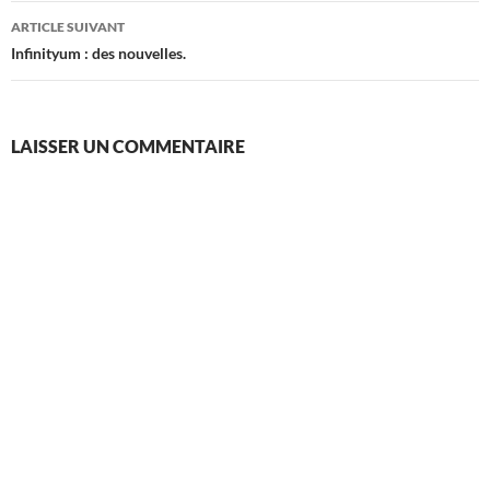
articles
ARTICLE SUIVANT
Infinityum : des nouvelles.
LAISSER UN COMMENTAIRE