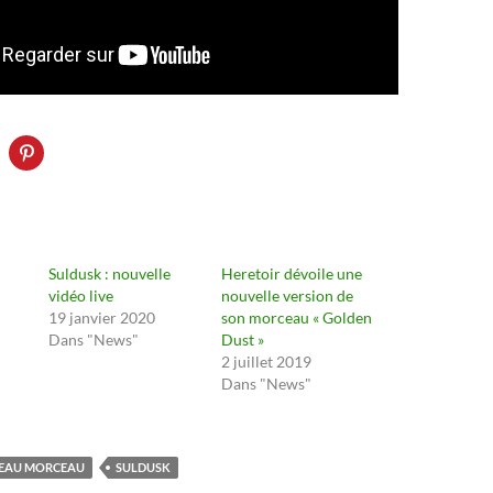
Suldusk : nouvelle
Heretoir dévoile une
vidéo live
nouvelle version de
19 janvier 2020
son morceau « Golden
Dans "News"
Dust »
2 juillet 2019
Dans "News"
EAU MORCEAU
SULDUSK