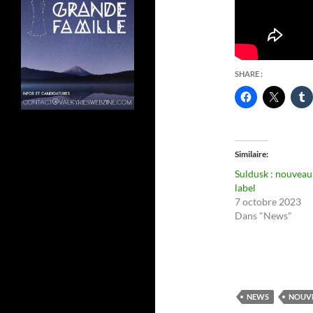
SHARE :
Similaire
Suldusk : nouveau
label
7 octobre 2023
Dans "News"
NEWS
NOUV