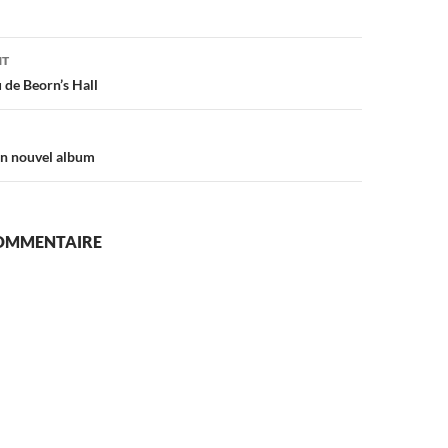
on
NT
de Beorn’s Hall
n nouvel album
COMMENTAIRE