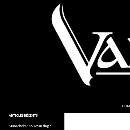
Aller
au
contenu
Recherche
Valkyries Webzine
HOM
Folk Pagan Webzine
ARTICLES RÉCENTS
Munarheim : nouveau single