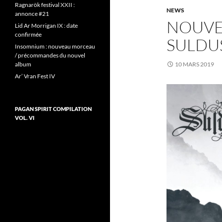
Ragnarök festival XXII :
NEWS
annonce #21
NOUVE
Lid Ar Morrigan IX : date
confirmée
SULDU
Insomnium : nouveau morceau
/ précommandes du nouvel
album
10 MARS 2019
Ar’ Vran Fest IV
PAGAN SPIRIT COMPILATION
VOL. VI