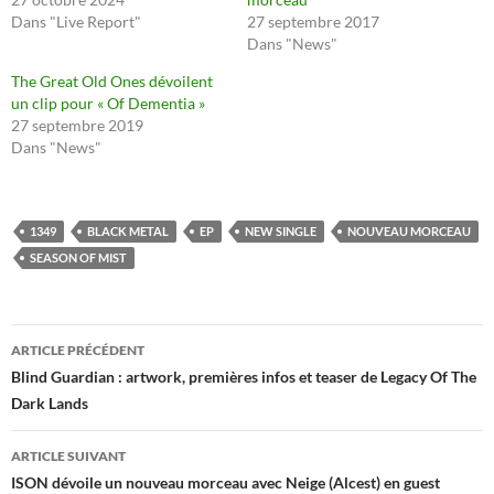
Dans "Live Report"
27 septembre 2017
Dans "News"
The Great Old Ones dévoilent
un clip pour « Of Dementia »
27 septembre 2019
Dans "News"
1349
BLACK METAL
EP
NEW SINGLE
NOUVEAU MORCEAU
SEASON OF MIST
Navigation
ARTICLE PRÉCÉDENT
des
Blind Guardian : artwork, premières infos et teaser de Legacy Of The
Dark Lands
articles
ARTICLE SUIVANT
ISON dévoile un nouveau morceau avec Neige (Alcest) en guest