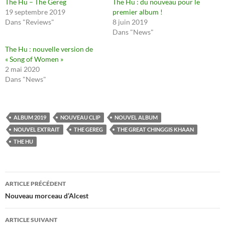
The Hu – The Gereg
The Hu : du nouveau pour le
19 septembre 2019
premier album !
Dans "Reviews"
8 juin 2019
Dans "News"
The Hu : nouvelle version de
« Song of Women »
2 mai 2020
Dans "News"
ALBUM 2019
NOUVEAU CLIP
NOUVEL ALBUM
NOUVEL EXTRAIT
THE GEREG
THE GREAT CHINGGIS KHAAN
THE HU
Navigation
ARTICLE PRÉCÉDENT
des
Nouveau morceau d’Alcest
articles
ARTICLE SUIVANT