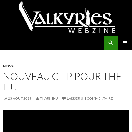
Aller
au
contenu
Recherche
Valkyries Webzine
MENU
PRINCI
NEWS
NOUVEAU CLIP POUR THE
HU
23 AOÛT 2019
THARINKU
LAISSER UN COMMENTAIRE