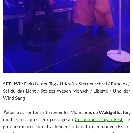
SETLIST :
Dein ist der Tag / Urkraft / Sternenschrei / Ruhelos /
Sei du das Licht / Stolzes Wesen Mensch / Liberté / Und der
Wind Sang
J’étais très contente de revoir les Munichois de
Waldgeflüster
,
quatre ans après leur passage au
Cernunnos Pagan Fest
. Le
groupe montre son attachement à la nature en convertissant