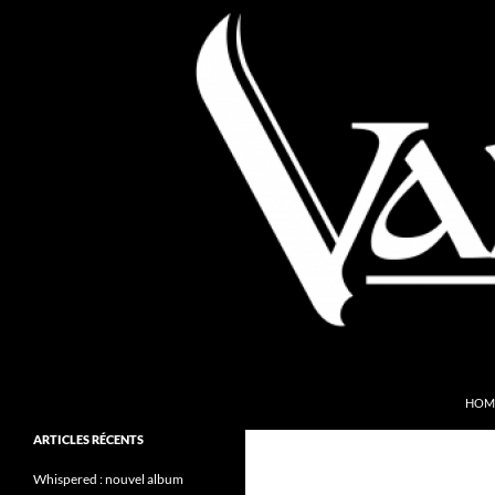
Aller
au
contenu
Recherche
Valkyries Webzine
HOM
Folk Pagan Webzine
ARTICLES RÉCENTS
Whispered : nouvel album