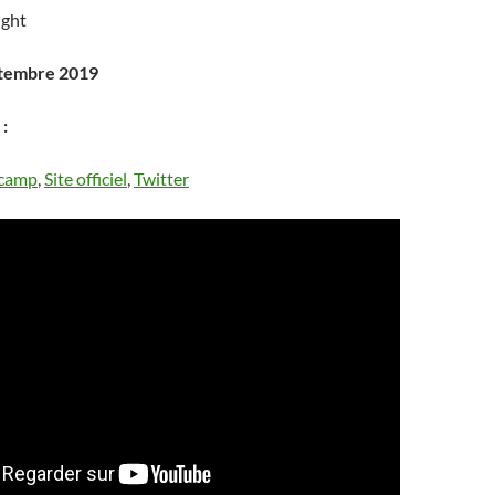
ight
ptembre 2019
:
camp
,
Site officiel
,
Twitter