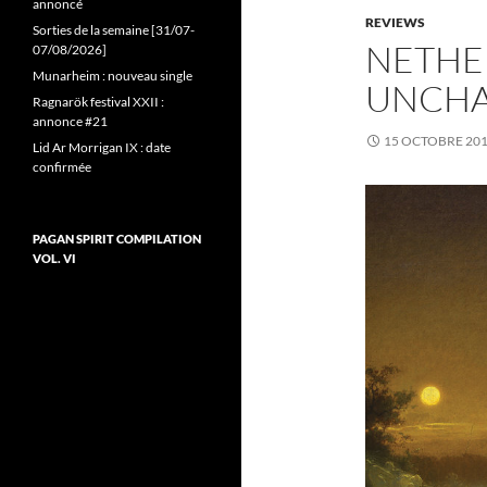
annoncé
REVIEWS
Sorties de la semaine [31/07-
NETHER
07/08/2026]
Munarheim : nouveau single
UNCH
Ragnarök festival XXII :
annonce #21
15 OCTOBRE 20
Lid Ar Morrigan IX : date
confirmée
PAGAN SPIRIT COMPILATION
VOL. VI