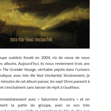
oupe suédois fondé en 2004, n’a de cesse de nous
es albums. Aujourd’hui, ils nous reviennent trois ans
um
The Grander Voyage
, véritable pépite dans l’univers
lodique, avec
Into the Vast Uncharted
. Sincèrement, je
5 minutes de cet album passer, les sept titres passent à
 et s’enchaînent sans laisser de répit à l’auditeur.
mmédiatement avec « Saturnine Ancestry » et on
sément la patte du groupe, avec ce son très
out comme sur l’album précédent. Inutile de dire que