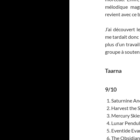
mélodique magn
revient avec ce b
J’ai découvert 
me tardait donc 
plus d’un travai
groupe à soutenir
Taarna
9/10
Saturnine An
Harvest the S
Mercury Skie
Lunar Pendu
Eventide Eva
The Obsidian