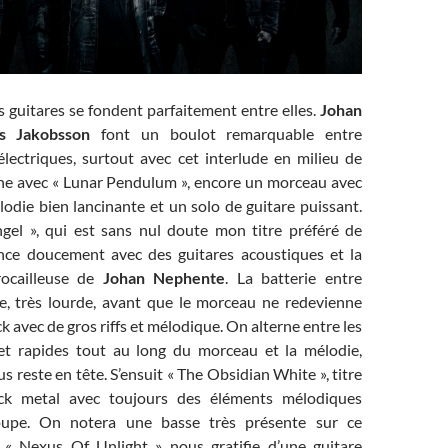
 guitares se fondent parfaitement entre elles.
Johan
as Jakobsson
font un boulot remarquable entre
électriques, surtout avec cet interlude en milieu de
îne avec « Lunar Pendulum », encore un morceau avec
odie bien lancinante et un solo de guitare puissant.
gel », qui est sans nul doute mon titre préféré de
nce doucement avec des guitares acoustiques et la
rocailleuse de
Johan Nephente
. La batterie entre
e, très lourde, avant que le morceau ne redevienne
k avec de gros riffs et mélodique. On alterne entre les
et rapides tout au long du morceau et la mélodie,
s reste en tête. S’ensuit « The Obsidian White », titre
ck metal avec toujours des éléments mélodiques
oupe. On notera une basse très présente sur ce
 « Nexus Of Unlight » nous gratifie d’une guitare