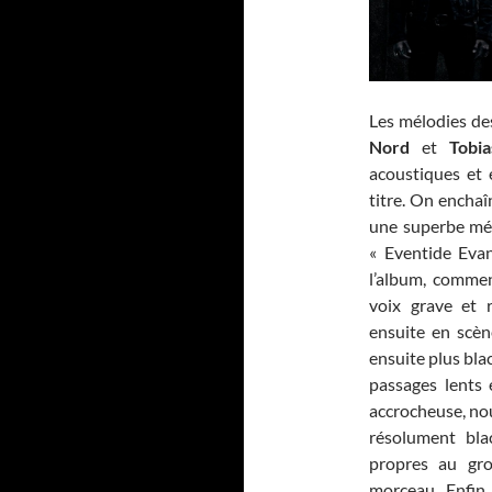
Les mélodies des
Nord
et
Tobi
acoustiques et 
titre. On encha
une superbe mél
« Eventide Evan
l’album, comme
voix grave et 
ensuite en scèn
ensuite plus blac
passages lents 
accrocheuse, nou
résolument bla
propres au gr
morceau. Enfin,