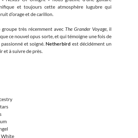
ifique et toujours cette atmosphère lugubre qui
ruit d’orage et de carillon.
le groupe très récemment avec
The Grander Voyage
, il
que ce nouvel opus sorte, et qui témoigne une fois de
l passionné et soigné.
Netherbird
est décidément un
 et à suivre de près.
cestry
tars
s
lum
ngel
 White