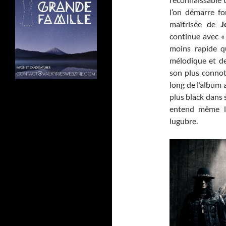
l’on démarre fo
maîtrisée de
J
continue avec « 
moins rapide qu
mélodique et de
son plus connoté
long de l’album 
plus black dans
entend même l’
lugubre.