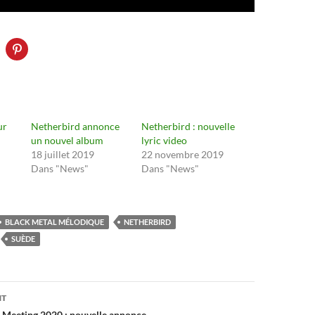
ur
Netherbird annonce
Netherbird : nouvelle
un nouvel album
lyric video
18 juillet 2019
22 novembre 2019
Dans "News"
Dans "News"
BLACK METAL MÉLODIQUE
NETHERBIRD
SUÈDE
on
NT
 Meeting 2020 : nouvelle annonce