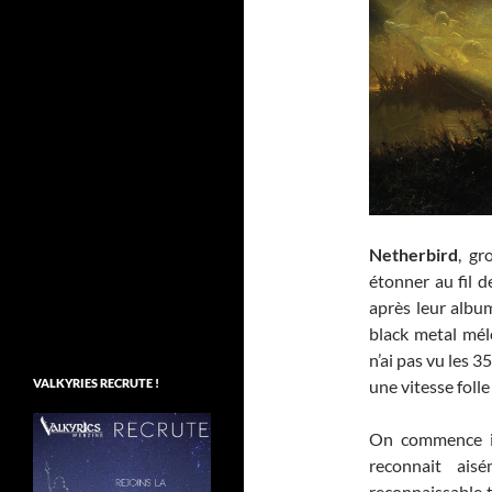
Netherbird
, gr
étonner au fil d
après leur alb
black metal mé
n’ai pas vu les 3
VALKYRIES RECRUTE !
une vitesse folle
On commence i
reconnait ai
reconnaissable t