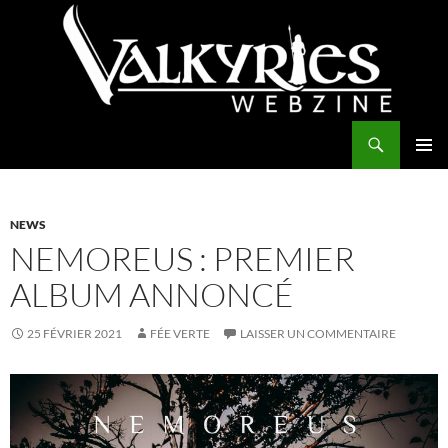
Aller
au
contenu
Recherche
Valkyries Webzine
MENU
PRINCI
NEWS
NEMOREUS : PREMIER
ALBUM ANNONCÉ
25 FÉVRIER 2021
FÉE VERTE
LAISSER UN COMMENTAIRE