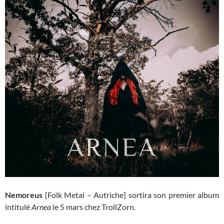
Nemoreus
[Folk Metal – Autriche] sortira son premier album
intitulé
Arnea
le 5 mars chez TrollZorn.