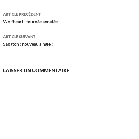
Navigation
ARTICLE PRÉCÉDENT
des
Wolfheart : tournée annulée
articles
ARTICLE SUIVANT
Sabaton : nouveau single !
LAISSER UN COMMENTAIRE