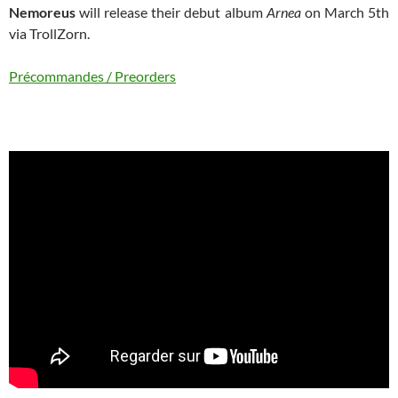
Nemoreus
will release their debut album
Arnea
on March 5th
via TrollZorn.
Précommandes / Preorders