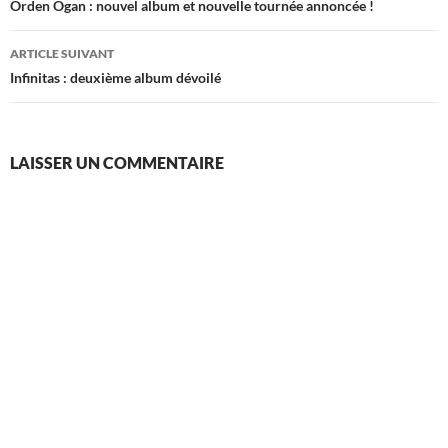
des
Orden Ogan : nouvel album et nouvelle tournée annoncée !
articles
ARTICLE SUIVANT
Infinitas : deuxième album dévoilé
LAISSER UN COMMENTAIRE