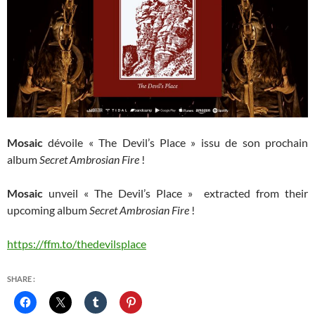
Mosaic
dévoile « The Devil’s Place » issu de son prochain
album
Secret Ambrosian Fire
!
Mosaic
unveil « The Devil’s Place » extracted from their
upcoming album
Secret Ambrosian Fire
!
https://ffm.to/thedevilsplace
SHARE :