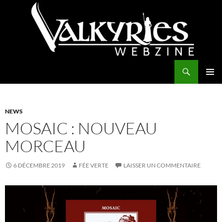
Aller
au
contenu
Recherche
Valkyries Webzine
MENU
PRINCI
NEWS
MOSAIC : NOUVEAU
MORCEAU
6 DÉCEMBRE 2019
FÉE VERTE
LAISSER UN COMMENTAIRE