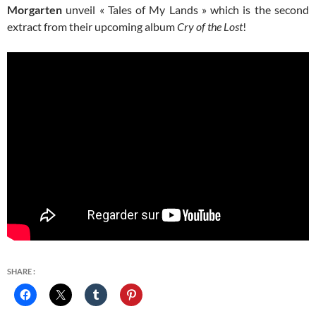
Morgarten
unveil « Tales of My Lands » which is the second
extract from their upcoming album
Cry of the Lost
!
SHARE :