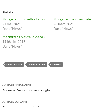
Similaire
Morgarten : nouvelle chanson
Morgarten : nouveau label
21 mai 2021
26 mars 2021
Dans "News"
Dans "News"
Morgarten : Nouvelle vidéo !
15 février 2018
Dans "News"
LYRIC VIDEO
MORGARTEN
SINGLE
Navigation
ARTICLE PRÉCÉDENT
des
Accursed Years : nouveau single
articles
ARTICLE SUIVANT